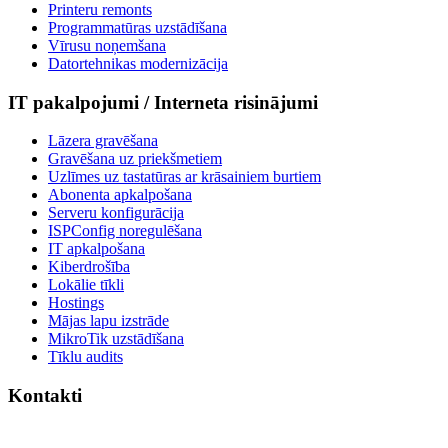
Printeru remonts
Programmatūras uzstādīšana
Vīrusu noņemšana
Datortehnikas modernizācija
IT pakalpojumi
/
Interneta risinājumi
Lāzera gravēšana
Gravēšana uz priekšmetiem
Uzlīmes uz tastatūras ar krāsainiem burtiem
Abonenta apkalpošana
Serveru konfigurācija
ISPConfig noregulēšana
IT apkalpošana
Kiberdrošība
Lokālie tīkli
Hostings
Mājas lapu izstrāde
MikroTik uzstādīšana
Tīklu audits
Kontakti