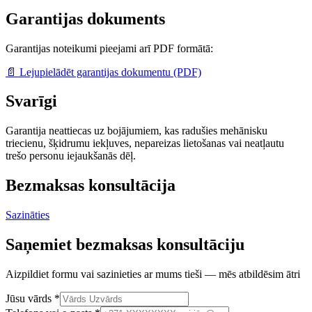
Garantijas dokuments
Garantijas noteikumi pieejami arī PDF formātā:
📄
Lejupielādēt garantijas dokumentu (PDF)
Svarīgi
Garantija neattiecas uz bojājumiem, kas radušies mehānisku
triecienu, šķidrumu iekļuves, nepareizas lietošanas vai neatļautu
trešo personu iejaukšanās dēļ.
Bezmaksas konsultācija
Sazināties
Saņemiet bezmaksas konsultāciju
Aizpildiet formu vai sazinieties ar mums tieši — mēs atbildēsim ātri
Jūsu vārds
*