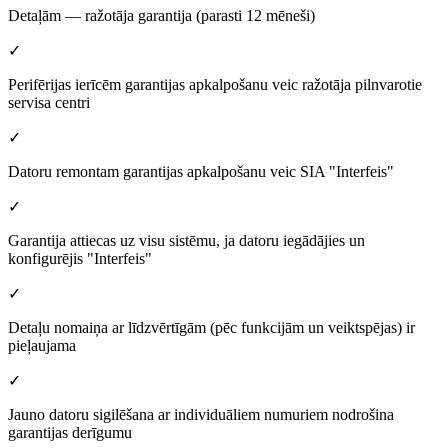
Detaļām — ražotāja garantija (parasti 12 mēneši)
✓
Perifērijas ierīcēm garantijas apkalpošanu veic ražotāja pilnvarotie
servisa centri
✓
Datoru remontam garantijas apkalpošanu veic SIA "Interfeis"
✓
Garantija attiecas uz visu sistēmu, ja datoru iegādājies un
konfigurējis "Interfeis"
✓
Detaļu nomaiņa ar līdzvērtīgām (pēc funkcijām un veiktspējas) ir
pieļaujama
✓
Jauno datoru sigilēšana ar individuāliem numuriem nodrošina
garantijas derīgumu