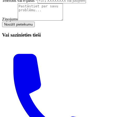
Telefons vai e-pasts
*
Ziņojums
Nosūtīt pieteikumu
Vai sazinieties tieši