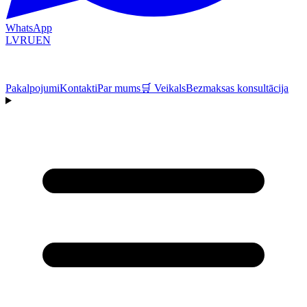
WhatsApp
LV
RU
EN
Pakalpojumi
Kontakti
Par mums
🛒
Veikals
Bezmaksas konsultācija