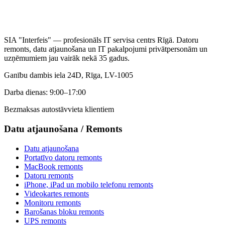
SIA "Interfeis" — profesionāls IT servisa centrs Rīgā. Datoru
remonts, datu atjaunošana un IT pakalpojumi privātpersonām un
uzņēmumiem jau vairāk nekā 35 gadus.
Ganību dambis iela 24D, Rīga, LV-1005
Darba dienas: 9:00–17:00
Bezmaksas autostāvvieta klientiem
Datu atjaunošana
/
Remonts
Datu atjaunošana
Portatīvo datoru remonts
MacBook remonts
Datoru remonts
iPhone, iPad un mobilo telefonu remonts
Videokartes remonts
Monitoru remonts
Barošanas bloku remonts
UPS remonts